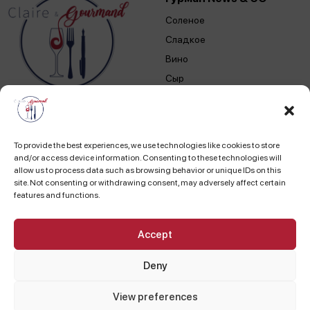
Соленое
Сладкое
Вино
Сыр
Аперо
Другое
To provide the best experiences, we use technologies like cookies to store
and/or access device information. Consenting to these technologies will
Места и люди
Contact
allow us to process data such as browsing behavior or unique IDs on this
site. Not consenting or withdrawing consent, may adversely affect certain
Франция
Email:
claire@claire-
features and functions.
gourmand.com
Европа
Габон
Accept
Марокко
Deny
Politique de
Тунис
confidentialité
Другое
View preferences