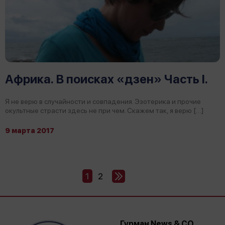
Африка. В поисках «дзен» Часть I.
Я не верю в случайности и совпадения. Эзотерика и прочие
окультные страсти здесь не при чем. Скажем так, я верю […]
9 марта 2017
Пагинация
1
2
Далее
записей
Гурман News & CO