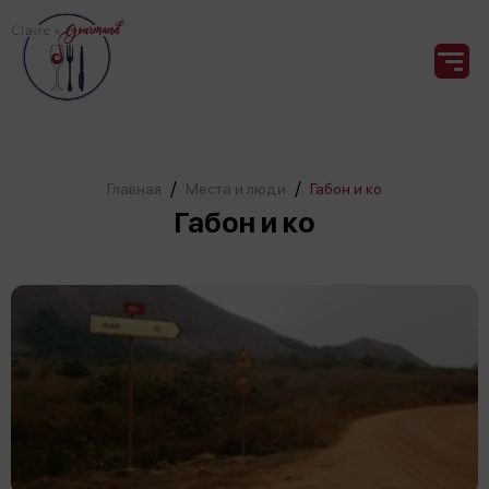
/
/
Главная
Места и люди
Габон и ко
Габон и ко