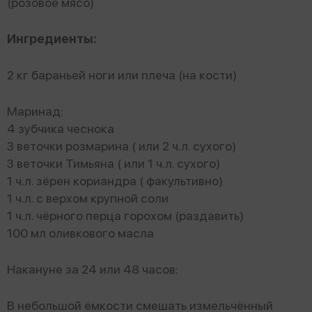
(розовое мясо)
Ингредиенты:
2 кг бараньей ноги или плеча (на кости)
Маринад:
4 зубчика чеснока
3 веточки розмарина ( или 2 ч.л. сухого)
3 веточки Тимьяна ( или 1 ч.л. сухого)
1 ч.л. зёрен кориандра ( факультивно)
1 ч.л. с верхом крупной соли
1 ч.л. чёрного перца горохом (раздавить)
100 мл оливкового масла
Накануне за 24 или 48 часов:
В небольшой ёмкости смешать измельчённый