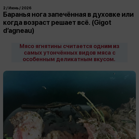
2 / Июнь / 2026
Баранья нога запечённая в духовке или
когда возраст решает всё. (Gigot
d’agneau)
Мясо ягнятины считается одн
им и
з
самых утончённых видов мяса с
особенным деликатным вкусом.