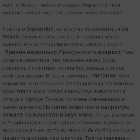
найти более- менее молодую баранину. Чем
моложе животное, тем нежнее мясо. Это факт.
Говоря
о баранине
, не могу не остановиться
на
вкусе.
Очень многие не любят баранье мясо
именно из-за специфического запаха и вкуса.
Причин несколько
. Прежде всего,
возраст
. Чем
старше животное, тем сильнее запах. Если
говорить о ягнятине, то она без запаха с очень
нежным вкусом. Вторая причина –
питание
. Чем
кормили, то и получили. Это верно для абсолютно
всех типов мяса. Когда я вижу, где выпасаются
стада в городе Тунисе, то очень сомневаюсь в
качестве мяса.
Питание животного напрямую
влияет на качество и вкус мяса.
Когда мы жили
в Азербайджане, я покупала ягнятину турецкого
происхождения, потому что она была без запаха и
намного вкуснее, чем местная. Третья причина
–