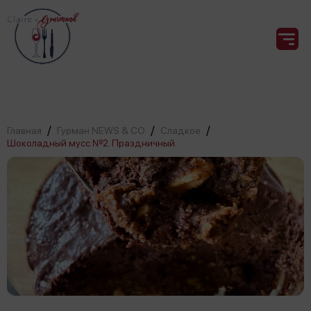
/
/
/
Главная
Гурман NEWS & CO
Сладкое
Шоколадный мусс №2. Праздничный.