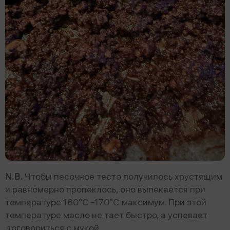
N.B.
Чтобы песочное тесто получилось хрустящим
и равномерно пропеклось, оно выпекается при
температуре 160°С -170°С максимум. При этой
температуре масло не тает быстро, а успевает
договориться с мукой.