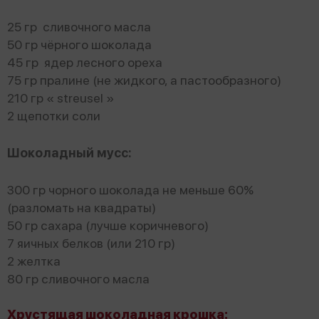
25 гр сливочного масла
50 гр чёрного шоколада
45 гр ядер лесного ореха
75 гр пралине (не жидкого, а пастообразного)
210 гр « streusel »
2 щепотки соли
Шоколадный мусс:
300 гр чорного шоколада не меньше 60%
(разломать на квадраты)
50 гр сахара (лучше коричневого)
7 яичных белков (или 210 гр)
2 желтка
80 гр сливочного масла
Хрустящая шоколадная крошка: