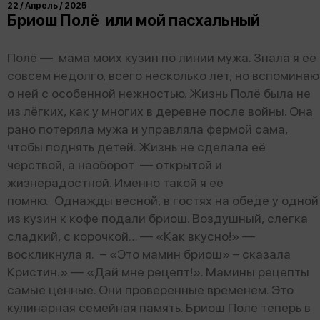
22 / Апрель / 2025
Бриош Полё или мой пасхальный
Полё — мама моих кузин по линии мужа. Знала я её
совсем недолго, всего несколько лет, но вспоминаю
о ней с особенной нежностью. Жизнь Полё была не
из лёгких, как у многих в деревне после войны. Она
рано потеряла мужа и управляла фермой сама,
чтобы поднять детей. Жизнь не сделала её
чёрствой, а наоборот — открытой и
жизнерадостной. Именно такой я её
помню. Однажды весной, в гостях на обеде у одной
из кузин к кофе подали бриош. Воздушный, слегка
сладкий, с корочкой… — «Как вкусно!» —
воскликнула я. – «Это мамин бриош» – сказала
Кристин.» — «Дай мне рецепт!». Мамины рецепты
самые ценные. Они проверенные временем. Это
кулинарная семейная память. Бриош Полё теперь в