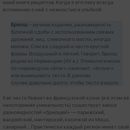
моей книге рецептов. Когда я его пеку всегда
вспоминаю о ней с нежностью и улыбкой.
Бриош
– мучное изделие, разновидность
булочной сдобы с использованием свежих
дрожжей, яиц, сливочного масла, иногда
молока. Слегка сладкий и часто круглой
формы. Воздушный и лёгкий. Говорят, бриош
родом из Нормандии (XV в.). Этимологически
по-нормандски «brier» означает «broyer»
или вымешивать тесто. В данном
случае довольно долго, чтобы тесто взошло.
Как часто бывает во французской кухне (и в этом её
неоспоримая уникальность) существует
масса
разновидностей «бриошей»
— парижский,
вандейский, нантерский, косичкой из Меца,
сахарный… Практически каждый регион имеет свой