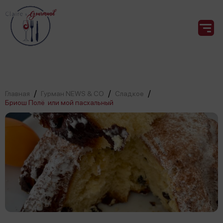
/
/
/
Главная
Гурман NEWS & CO
Сладкое
Бриош Полё или мой пасхальный