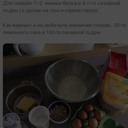
Для глазури:
1 –2 яичных белка и 4 ст.л. сахарной
пудры ( я делаю на глаз и корректирую)
Как вариант и на любителя лимонная глазурь : 25 гр
лимонного сока и 130 гр сахарной пудры