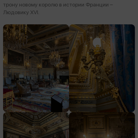
трону новому королю в истории Франции –
Людовику XVI.