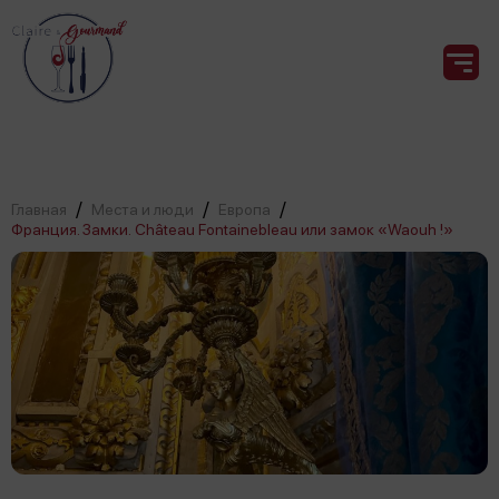
/
/
/
Главная
Места и люди
Европа
Франция. Замки. Château Fontainebleau или замок «Waouh !»