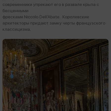
современники упрекают его в развале крыла с
бесценными
фресками Niccolo Dell’Abate. Королевские
архитекторы придают замку черты французского
классицизма.