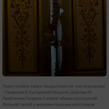
Перестройка замка продолжается наследниками
– Генрихом II, Катериной Медичи, Шарлем IX.
Правлению Генриха II замок обязан роскошной
бальной залой с монументальным кессонным