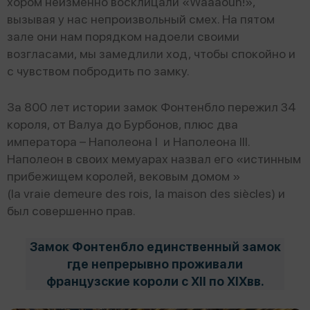
хором неизменно восклицали «Waaaouh!»,
вызывая у нас непроизвольный смех. На пятом
зале они нам порядком надоели своими
возгласами, мы замедлили ход, чтобы спокойно и
с чувством побродить по замку.
За 800 лет истории замок Фонтенбло пережил 34
короля, от Валуа до Бурбонов, плюс два
императора – Наполеона I и Наполеона III.
Наполеон в своих мемуарах назвал его «истинным
прибежищем королей, вековым домом »
(la vraie demeure des rois, la maison des siècles) и
был совершенно прав.
Замок Фонтенбло единственный замок
где непрерывно проживали
французские короли с XII по XIXвв.