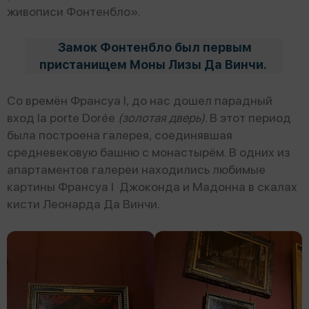
живописи Фонтенбло».
Замок Фонтенбло был первым
пристанищем Моны Лизы Да Винчи.
Со времён Франсуа I, до нас дошел парадный
вход la porte Dorée
(золотая дверь)
. В этот период
была построена галерея, соединявшая
средневековую башню с монастырём. В одних из
апартаментов галереи находились любимые
картины Франсуа I Джоконда и Мадонна в скалах
кисти Леонарда Да Винчи.