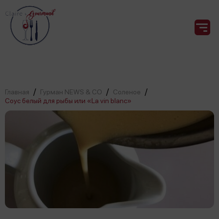
/
/
/
Главная
Гурман NEWS & CO
Соленое
Соус белый для рыбы или «La vin blanc»