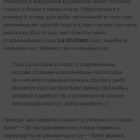
отбирала у виноделов в Шампани лично, поэтому
только в бокал и никак иначе. Обратилась я к
книжке. К слову, для рыбы запечённой в соли там
рекомендуют другой соус и я, при случае, про него
расскажу. В этот раз, чисто интуитивно
сгармонировал соус
La vin blanc
(нет, ошибки в
названии нет. Именно так и называется).
Соус La vin blanc относят к современным
соусам, ставшим классическим. На сегодня
он считается одним из лучших соусов к рыбе.
Делается соус на базе fumé (фюмэ) той рыбы к
которой подаётся. Но в основном на основе
белой рыбы (палтус, сибас камбала…).
Прежде чем перейти к рецепту, поясню что такое
fumé? — В гастрономии некоторые термины
переводить не рекомендуется — fumé фюмэ и