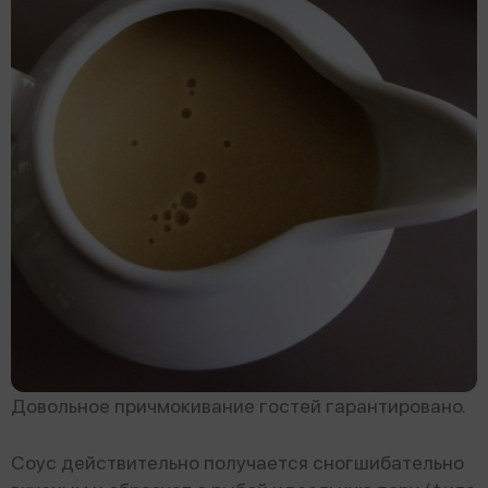
Довольное причмокивание гостей гарантировано.
Соус действительно получается сногшибательно