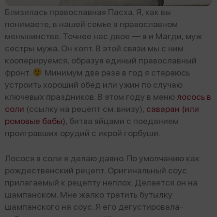
Близилась православная Пасха. Я, как вы
понимаете, в нашей семье в православном
меньшинстве. Точнее нас двое — я и Магди, муж
сестры мужа. Он копт. В этой связи мы с ним
кооперируемся, образуя единый православный
фронт.
Минимум два раза в год я стараюсь
устроить хороший обед или ужин по случаю
ключевых праздников. В этом году в меню
лосось в
соли
(ссылку на рецепт см. внизу),
саваран (или
ромовые бабы)
, битва яйцами с поеданием
проигравших орудий с икрой горбуши.
Лосося в соли я делаю давно. По умолчанию как
рождественский рецепт. Оригинальный соус
прилагаемый к рецепту неплох. Делается он на
шампанском. Мне жалко тратить бутылку
шампанского на соус. Я его дегустировала-