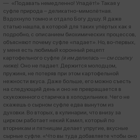
— «Подавать немедленно! Упадёт!» Такая у
суфле природа – деликатно-мимолётная.
Вздохнуло томно и отдало Богу душу. Я даже
статью нашла, в которой для таких упёртых как я
подробно, с описанием биохимических процессов,
объясняют почему суфле «падает». Но, во-первых,
у меня есть любимый коронный рецепт
картофельного суфле
(я им делилась — cм ссылку
ниже)
. Оно не падает. Держится молодцом,
пружиня, не потеряв при этом картофельной
нежности вкуса. Даже больше, его можно съесть
на следующий день и оно не превращается в
скукоженного старичка в холодильнике. Чего не
скажешь о сырном суфле едва вынутом из
духовки. Во вторых, в кулинарии, что внизу за
цирком работает некий Камил, который по
вторникам и пятницам делает упругие, вкусные
сырные суфле. «Что вы туда добавляете чтобы оно