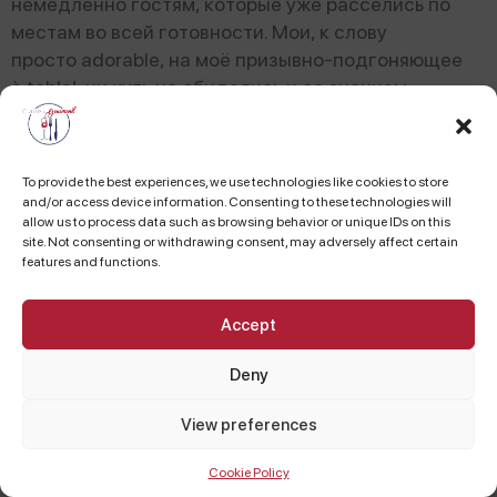
немедленно гостям, которые уже расселись по
местам во всей готовности. Мои, к слову
просто adorable, на моё призывно-подгоняющее
à table! ни чуть не обиделись и со знанием
заметили: « Это гостям полагается ждать суфле, а
не наоборот!»
To provide the best experiences, we use technologies like cookies to store
and/or access device information. Consenting to these technologies will
allow us to process data such as browsing behavior or unique IDs on this
site. Not consenting or withdrawing consent, may adversely affect certain
features and functions.
Accept
Deny
View preferences
Cookie Policy