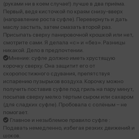
(руками ни в коем случае!) лучше в два приёма.
Первый, ведя кисточкой по краям снизу-вверх
(направление роста суфле). Перевернуть и дать
маслу застыть, затем смазать второй раз.
Присыпать сверху панировочной крошкой или нет,
смотрите сами. Я делала «с» и «без». Разницы
никакой. Дело в предпочтении.
Мнение: суфле должно иметь хрустящую
корочку сверху. Она защитит его от
скоропостижного сдувания, препятствуя
испарению пузырьков воздуха. Корочку можно
получить поставив суфле под гриль на пару минут,
посыпав сверху мелко тёртым сыром или сахаром
(для сладких суфле). Пробовала с солёным – не
помогает.
Главное и незыблемое правило суфле :
Подавать немедленно, избегая резких движений и
шоков.