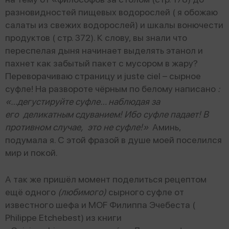
разновидностей пищевых водорослей ( я обожаю
салаты из свежих водорослей) и шкалы вонючести
продуктов ( стр. 372). К слову, вы знали что
переспелая дыня начинает выделять этанол и
пахнет как забытый пакет с мусором в жару?
Переворачиваю страницу и juste ciel – сырное
суфле! На развороте чёрным по белому написано
:
«…дегустируйте суфле… наблюдая за
его деликатным сдуванием! Ибо суфле падает! В
противном случае, это не суфле!»
Аминь,
подумала я. С этой фразой в душе моей поселился
мир и покой.
А так же пришёл момент поделиться рецептом
ещё одного
(любимого)
сырного суфле от
известного шефа и MOF Филиппа Эчебеста (
Philippe Etchebest) из книги