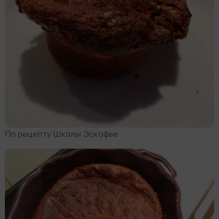
По рецепту Школы Эскофье