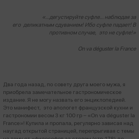
«…дегустируйте суфле… наблюдая за
его деликатным сдуванием! Ибо суфле падает! В
противном случае, это не суфле!»
On va déguster la France
Два года назад, по совету друга моего мужа, я
приобрела замечательное гастрономическое
издание. Я не могу назвать его энциклопедией.
Это манифест, это апологет французской кухни и
гастрономии весом 3 кг 100 гр – «On va déguster la
France»! Купила и пропала, регулярно зависая над
наугад открытой страницей, перепрыгивая с темы
на тему от «философов за столом (стр. 178) до